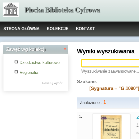
Płocka Biblioteka Cyfrowa
STRONA GŁÓWNA
KOLEKCJE
KONTAKT
Zawęź wg kolekcji
Wyniki wyszukiwania
Dziedzictwo kulturowe
Wyszukiwanie zaawansowane..
Regionalia
Szukane:
Resetuj wybór
[Sygnatura = "G.1090"
1
Znaleziono :
1.
Z
L
S