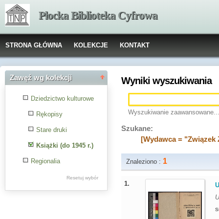
Płocka Biblioteka Cyfrowa
STRONA GŁÓWNA
KOLEKCJE
KONTAKT
Zawęź wg kolekcji
Wyniki wyszukiwania
Dziedzictwo kulturowe
Wyszukiwanie zaawansowane..
Rękopisy
Szukane:
Stare druki
[Wydawca = "Związek 
Książki (do 1945 r.)
1
Regionalia
Znaleziono :
Resetuj wybór
1.
U
U
S