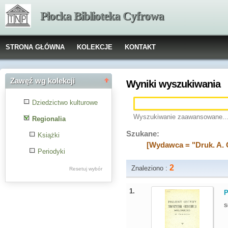
Płocka Biblioteka Cyfrowa
STRONA GŁÓWNA
KOLEKCJE
KONTAKT
Zawęź wg kolekcji
Wyniki wyszukiwania
Dziedzictwo kulturowe
Wyszukiwanie zaawansowane..
Regionalia
Szukane:
Książki
[Wydawca = "Druk. A.
Periodyki
2
Znaleziono :
Resetuj wybór
1.
P
S