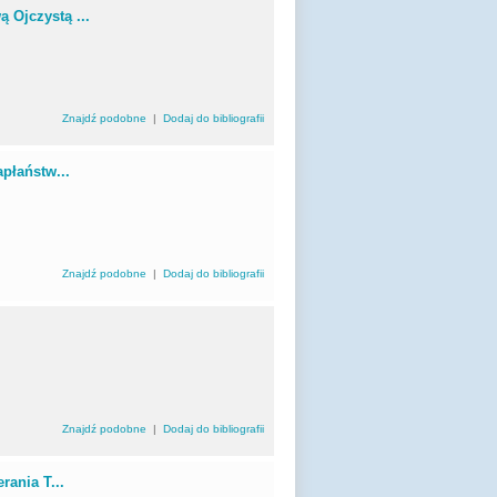
 Ojczystą ...
Znajdź podobne
|
Dodaj do bibliografii
płaństw...
Znajdź podobne
|
Dodaj do bibliografii
Znajdź podobne
|
Dodaj do bibliografii
rania T...