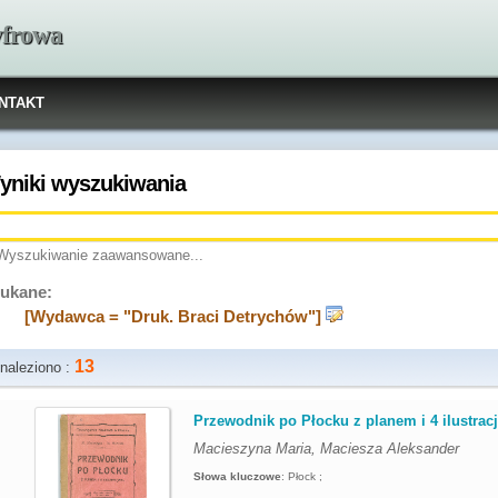
yfrowa
NTAKT
yniki wyszukiwania
Wyszukiwanie zaawansowane...
ukane:
[Wydawca = "Druk. Braci Detrychów"]
13
naleziono :
.
Przewodnik po Płocku z planem i 4 ilustrac
Macieszyna Maria, Maciesza Aleksander
Słowa kluczowe
:
Płock ;