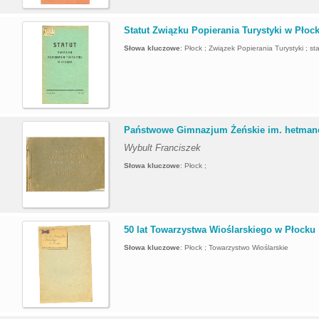
.
Statut Związku Popierania Turystyki w Płoc
Słowa kluczowe
:
Płock ; Związek Popierania Turystyki ; st
.
Państwowe Gimnazjum Żeńskie im. hetmano
Wybult Franciszek
Słowa kluczowe
:
Płock ;
.
50 lat Towarzystwa Wioślarskiego w Płocku
Słowa kluczowe
:
Płock ; Towarzystwo Wioślarskie