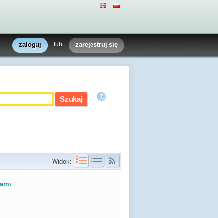
zaloguj
lub
zarejestruj się
Widok:
jami