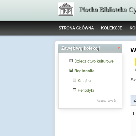
Płocka Biblioteka C
STRONA GŁÓWNA
KOLEKCJE
KO
Zawęź wg kolekcji
W
Dziedzictwo kulturowe
Regionalia
Sz
Książki
Periodyki
Z
Resetuj wybór
1