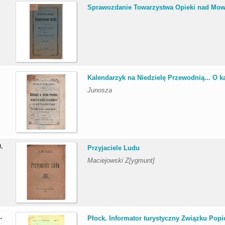
.
Sprawozdanie Towarzystwa Opieki nad Mową
.
Kalendarzyk na Niedzielę Przewodnią... O ka
Junosza
0.
Przyjaciele Ludu
Maciejowski Z[ygmunt]
1.
Płock. Informator turystyczny Związku Popie