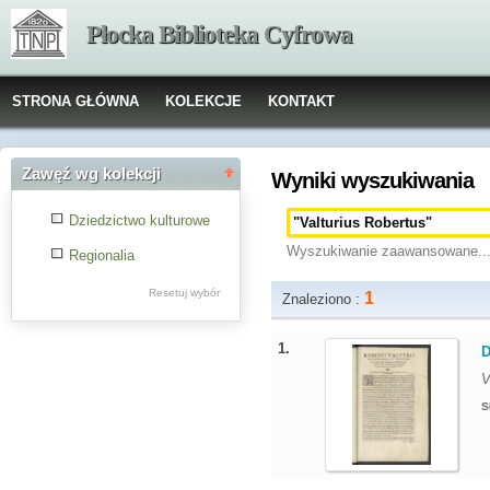
Płocka Biblioteka Cyfrowa
STRONA GŁÓWNA
KOLEKCJE
KONTAKT
Zawęź wg kolekcji
Wyniki wyszukiwania
Dziedzictwo kulturowe
Wyszukiwanie zaawansowane..
Regionalia
Resetuj wybór
1
Znaleziono :
1.
D
V
S