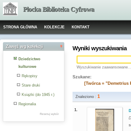
Płocka Biblioteka Cyfrowa
STRONA GŁÓWNA
KOLEKCJE
KONTAKT
Zawęź wg kolekcji
Wyniki wyszukiwania
Dziedzictwo
kulturowe
Wyszukiwanie zaawansowane..
Rękopisy
Szukane:
[Twórca = "Demetrius 
Stare druki
Książki (do 1945 r.)
1
Znaleziono :
Regionalia
1.
D
Resetuj wybór
D
S