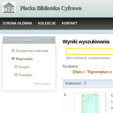
Płocka Biblioteka Cyfrowa
STRONA GŁÓWNA
KOLEKCJE
KONTAKT
Zawęź wg kolekcji
Wyniki wyszukiwania
Dziedzictwo kulturowe
Wyszukiwanie zaawansowane..
Regionalia
Szukane:
Książki
[Opis = "Egzemplarz z
Periodyki
1
Znaleziono :
Resetuj wybór
1.
O
U
S