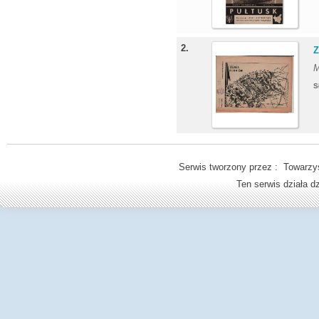
2.
Z
M
S
Serwis tworzony przez : Towarzys
Ten serwis działa 