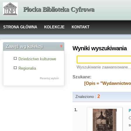
Płocka Biblioteka Cyfrowa
STRONA GŁÓWNA
KOLEKCJE
KONTAKT
Zawęź wg kolekcji
Wyniki wyszukiwania
Dziedzictwo kulturowe
Wyszukiwanie zaawansowane..
Regionalia
Szukane:
Resetuj wybór
[Opis = "Wydawnictwo 
2
Znaleziono :
1.
P
C
S