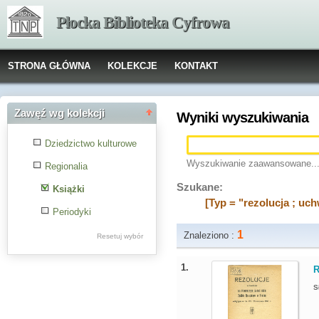
Płocka Biblioteka Cyfrowa
STRONA GŁÓWNA
KOLEKCJE
KONTAKT
Zawęź wg kolekcji
Wyniki wyszukiwania
Dziedzictwo kulturowe
Wyszukiwanie zaawansowane..
Regionalia
Szukane:
Książki
[Typ = "rezolucja ; uch
Periodyki
1
Znaleziono :
Resetuj wybór
1.
R
S