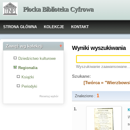
Płocka Biblioteka Cyfrowa
STRONA GŁÓWNA
KOLEKCJE
KONTAKT
Zawęź wg kolekcji
Wyniki wyszukiwania
Dziedzictwo kulturowe
Wyszukiwanie zaawansowane..
Regionalia
Szukane:
Książki
[Twórca = "Wierzbowsk
Periodyki
1
Znaleziono :
Resetuj wybór
1.
K
W
S