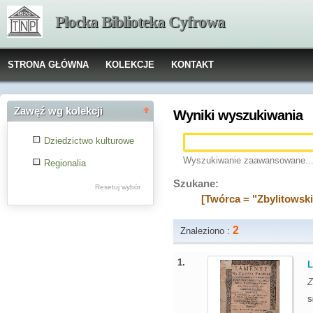
Płocka Biblioteka Cyfrowa
STRONA GŁÓWNA
KOLEKCJE
KONTAKT
Zawęź wg kolekcji
Wyniki wyszukiwania
Dziedzictwo kulturowe
Wyszukiwanie zaawansowane..
Regionalia
Szukane:
Resetuj wybór
[Twórca = "Zbylitowski
2
Znaleziono :
1.
L
Z
S