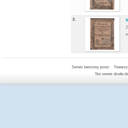
2.
N
Z
S
Serwis tworzony przez : Towarzys
Ten serwis działa 