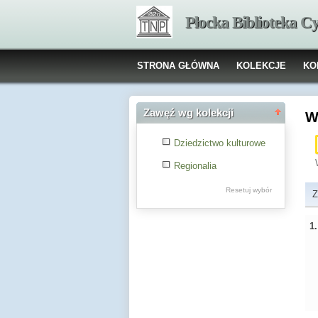
Płocka Biblioteka C
STRONA GŁÓWNA
KOLEKCJE
KO
Zawęź wg kolekcji
W
Dziedzictwo kulturowe
Regionalia
Resetuj wybór
Z
1