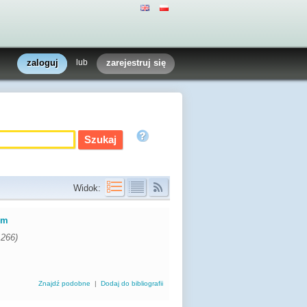
zaloguj
lub
zarejestruj się
Widok:
um
1266)
Znajdź podobne
|
Dodaj do bibliografii