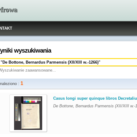
yfrowa
NTAKT
yniki wyszukiwania
Wyszukiwanie zaawansowane...
1
naleziono :
.
Casus longi super quinque libros Decretali
De Bottone, Bernardus Parmensis (XII/XIII w.-