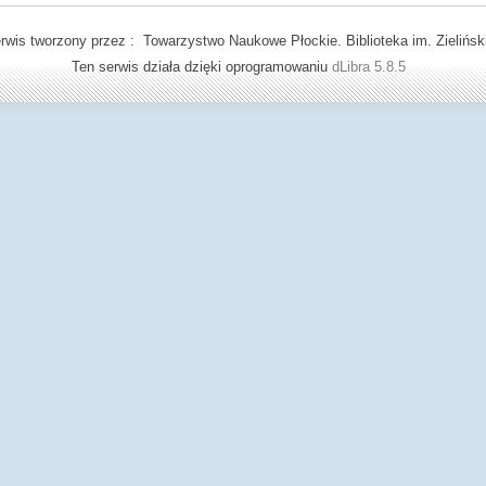
rwis tworzony przez : Towarzystwo Naukowe Płockie. Biblioteka im. Zielińsk
Ten serwis działa dzięki oprogramowaniu
dLibra 5.8.5