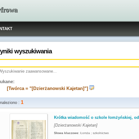
yfrowa
NTAKT
yniki wyszukiwania
Wyszukiwanie zaawansowane...
ukane:
[Twórca = "[Dzierżanowski Kajetan]"]
1
naleziono :
.
Krótka wiadomość o szkole łomżyńskiej, od r
[Dzierżanowski Kajetan]
Słowa kluczowe
:
Łomża ; szkolnictwo