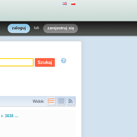
zaloguj
lub
zarejestruj się
Widok:
. 1616 ...