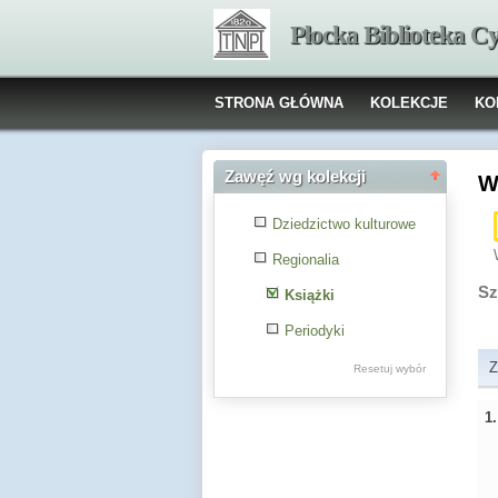
Płocka Biblioteka C
STRONA GŁÓWNA
KOLEKCJE
KO
Zawęź wg kolekcji
W
Dziedzictwo kulturowe
Regionalia
Sz
Książki
Periodyki
Z
Resetuj wybór
1