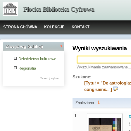
Płocka Biblioteka Cyfrowa
STRONA GŁÓWNA
KOLEKCJE
KONTAKT
Zawęź wg kolekcji
Wyniki wyszukiwania
Dziedzictwo kulturowe
Wyszukiwanie zaawansowane..
Regionalia
Szukane:
Resetuj wybór
[Tytuł = "De astrologia
congruens.."]
1
Znaleziono :
1.
D
L