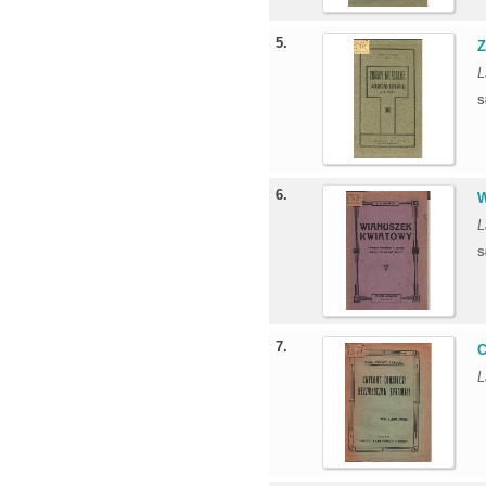
5.
Z
L
S
6.
W
L
S
7.
C
L