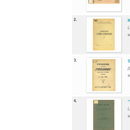
2.
K
L
S
3.
S
[
S
4.
"
L
S