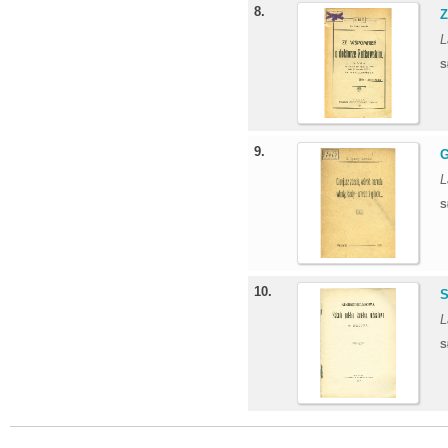
8.
Z
L
S
9.
G
L
S
10.
S
L
S