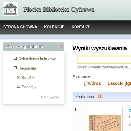
Płocka Biblioteka Cyfrowa
STRONA GŁÓWNA
KOLEKCJE
KONTAKT
Zawęź wg kolekcji
Wyniki wyszukiwania
Dziedzictwo kulturowe
Wyszukiwanie zaawansowane..
Regionalia
Szukane:
Książki
[Twórca = "Lasocki [Ig
Periodyki
10
Znaleziono :
Resetuj wybór
1.
Z
L
S