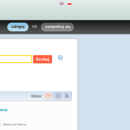
zaloguj
lub
zarejestruj się
Widok:
nensi
yk ; Bitwa pod Warną