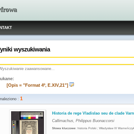
yfrowa
NTAKT
yniki wyszukiwania
Wyszukiwanie zaawansowane...
ukane:
[Opis = "Format 4º, E.XIV,21"]
1
naleziono :
.
Historia de rege Vladislao seu de clade Var
Callimachus, Philippus Buonaccorsi
Słowa kluczowe
:
historia Polski ; Władysław III Warneńcz