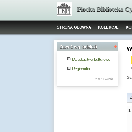
Płocka Biblioteka C
STRONA GŁÓWNA
KOLEKCJE
KO
Zawęź wg kolekcji
W
Dziedzictwo kulturowe
Regionalia
Sz
Resetuj wybór
Z
1