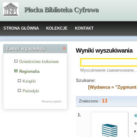
Płocka Biblioteka Cyfrowa
STRONA GŁÓWNA
KOLEKCJE
KONTAKT
Zawęź wg kolekcji
Wyniki wyszukiwania
Dziedzictwo kulturowe
Wyszukiwanie zaawansowane..
Regionalia
Szukane:
Książki
[Wydawca = "Zygmunt 
Periodyki
13
Znaleziono :
Resetuj wybór
1.
K
S