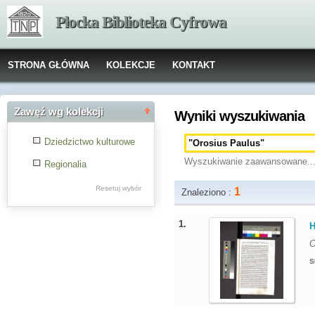
Płocka Biblioteka Cyfrowa
STRONA GŁÓWNA
KOLEKCJE
KONTAKT
Zawęź wg kolekcji
Wyniki wyszukiwania
Dziedzictwo kulturowe
Wyszukiwanie zaawansowane..
Regionalia
Resetuj wybór
1
Znaleziono :
1.
H
O
S