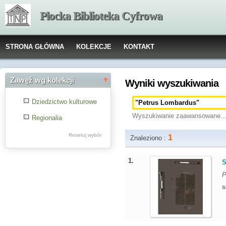
Płocka Biblioteka Cyfrowa
STRONA GŁÓWNA
KOLEKCJE
KONTAKT
Zawęź wg kolekcji
Wyniki wyszukiwania
Dziedzictwo kulturowe
Wyszukiwanie zaawansowane..
Regionalia
Resetuj wybór
1
Znaleziono :
1.
S
P
S