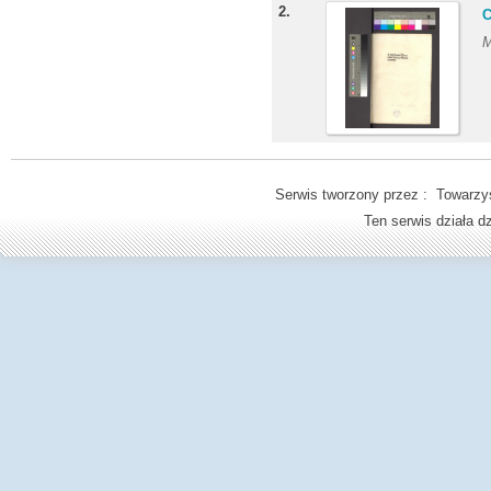
2.
C
M
Serwis tworzony przez : Towarzys
Ten serwis działa 