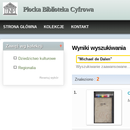
Płocka Biblioteka Cyfrowa
STRONA GŁÓWNA
KOLEKCJE
KONTAKT
Zawęź wg kolekcji
Wyniki wyszukiwania
Dziedzictwo kulturowe
Wyszukiwanie zaawansowane..
Regionalia
Resetuj wybór
2
Znaleziono :
1.
C
M