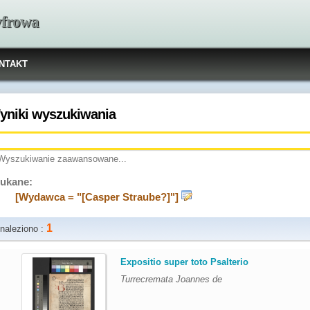
yfrowa
NTAKT
yniki wyszukiwania
Wyszukiwanie zaawansowane...
ukane:
[Wydawca = "[Casper Straube?]"]
1
naleziono :
.
Expositio super toto Psalterio
Turrecremata Joannes de