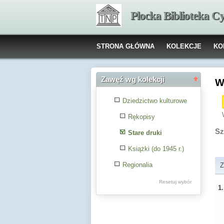
Płocka Biblioteka C
STRONA GŁÓWNA
KOLEKCJE
KO
Zawęź wg kolekcji
W
Dziedzictwo kulturowe
Rękopisy
Sz
Stare druki
Książki (do 1945 r.)
Regionalia
Z
Resetuj wybór
1