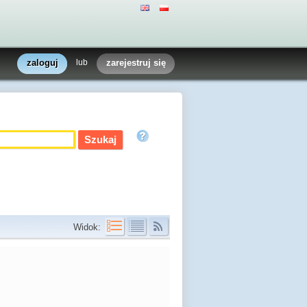
zaloguj
lub
zarejestruj się
Widok: