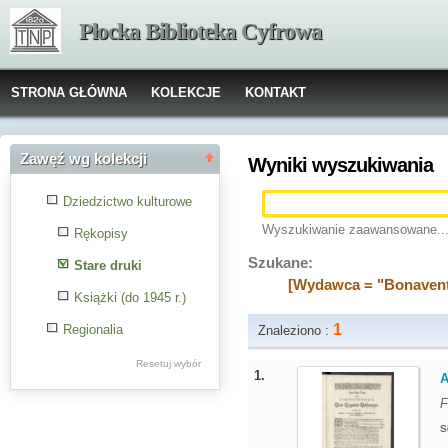
Płocka Biblioteka Cyfrowa
STRONA GŁÓWNA
KOLEKCJE
KONTAKT
Zawęź wg kolekcji
Wyniki wyszukiwania
Dziedzictwo kulturowe
Wyszukiwanie zaawansowane..
Rękopisy
Szukane:
Stare druki
[Wydawca = "Bonavent
Książki (do 1945 r.)
1
Regionalia
Znaleziono :
Resetuj wybór
1.
A
F
S