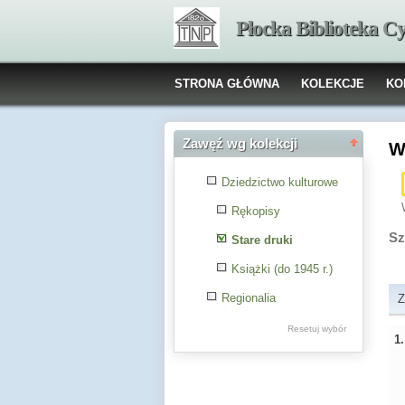
Płocka Biblioteka C
STRONA GŁÓWNA
KOLEKCJE
KO
Zawęź wg kolekcji
W
Dziedzictwo kulturowe
Rękopisy
Sz
Stare druki
Książki (do 1945 r.)
Regionalia
Z
Resetuj wybór
1