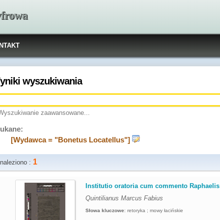
yfrowa
NTAKT
yniki wyszukiwania
Wyszukiwanie zaawansowane...
ukane:
[Wydawca = "Bonetus Locatellus"]
1
naleziono :
.
Institutio oratoria cum commento Raphaelis
Quintilianus Marcus Fabius
Słowa kluczowe
:
retoryka ; mowy łacińskie