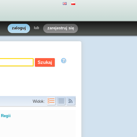
zaloguj
lub
zarejestruj się
Widok:
 Regii