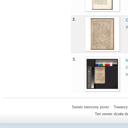
2.
C
W
3.
I
G
S
Serwis tworzony przez : Towarzys
Ten serwis działa 