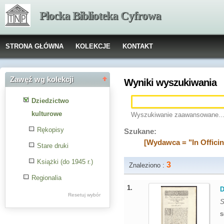
Płocka Biblioteka Cyfrowa
STRONA GŁÓWNA
KOLEKCJE
KONTAKT
Zawęź wg kolekcji
Wyniki wyszukiwania
Dziedzictwo
kulturowe
Wyszukiwanie zaawansowane..
Rękopisy
Szukane:
[Wydawca = "In Officin
Stare druki
Książki (do 1945 r.)
3
Znaleziono :
Regionalia
1.
D
Resetuj wybór
S
S