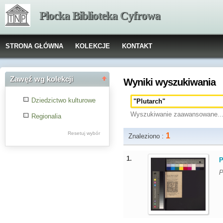
Płocka Biblioteka Cyfrowa
STRONA GŁÓWNA
KOLEKCJE
KONTAKT
Zawęź wg kolekcji
Wyniki wyszukiwania
Dziedzictwo kulturowe
Wyszukiwanie zaawansowane..
Regionalia
Resetuj wybór
1
Znaleziono :
1.
P
P