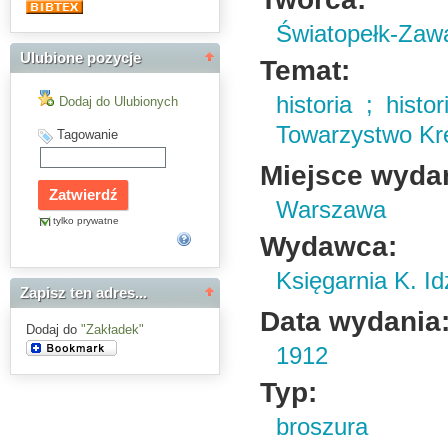
Światopełk-Zaw
Ulubione pozycje
Temat:
historia ; hist
Dodaj do Ulubionych
Towarzystwo Kr
Tagowanie
Miejsce wyda
Warszawa
tylko prywatne
Wydawca:
Księgarnia K. I
Zapisz ten adres...
Data wydania
Dodaj do
"Zakładek"
1912
Typ:
broszura