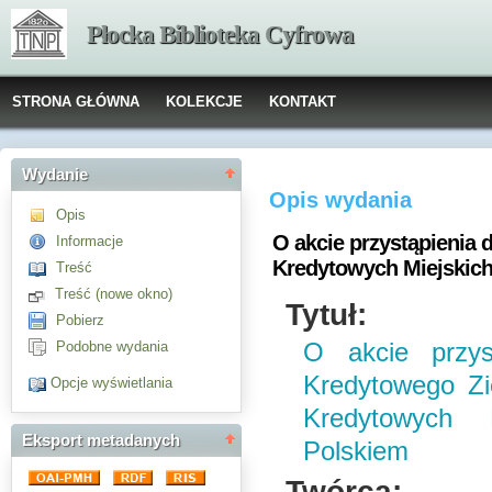
Płocka Biblioteka Cyfrowa
STRONA GŁÓWNA
KOLEKCJE
KONTAKT
Wydanie
Opis wydania
Opis
O akcie przystąpienia
Informacje
Kredytowych Miejskich
Treść
Treść (nowe okno)
Tytuł:
Pobierz
Podobne wydania
O akcie przys
Kredytowego Zi
Opcje wyświetlania
Kredytowych 
Eksport metadanych
Polskiem
Twórca: